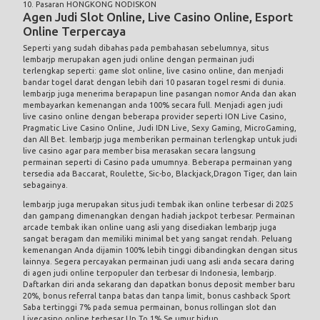
10. Pasaran HONGKONG NODISKON
Agen Judi Slot Online, Live Casino Online, Esport
Online Terpercaya
Seperti yang sudah dibahas pada pembahasan sebelumnya, situs
lembarjp merupakan agen judi online dengan permainan judi
terlengkap seperti: game
slot online
, live casino online, dan menjadi
bandar togel darat dengan lebih dari 10 pasaran togel resmi di dunia.
lembarjp juga menerima berapapun line pasangan nomor Anda dan akan
membayarkan kemenangan anda 100% secara full. Menjadi agen judi
live casino online dengan beberapa provider seperti ION Live Casino,
Pragmatic Live Casino Online, Judi IDN Live, Sexy Gaming, MicroGaming,
dan All Bet. lembarjp juga memberikan permainan terlengkap untuk judi
live casino agar para member bisa merasakan secara langsung
permainan seperti di
Casino
pada umumnya. Beberapa permainan yang
tersedia ada Baccarat, Roulette, Sic-bo, Blackjack,Dragon Tiger, dan lain
sebagainya.
lembarjp juga merupakan situs judi tembak ikan online terbesar di 2025
dan gampang dimenangkan dengan hadiah jackpot terbesar. Permainan
arcade tembak ikan online uang asli yang disediakan lembarjp juga
sangat beragam dan memiliki minimal bet yang sangat rendah. Peluang
kemenangan Anda dijamin 100% lebih tinggi dibandingkan dengan situs
lainnya. Segera percayakan permainan judi uang asli anda secara daring
di agen judi online terpopuler dan terbesar di Indonesia, lembarjp.
Daftarkan diri anda sekarang dan dapatkan bonus deposit member baru
20%, bonus referral tanpa batas dan tanpa limit, bonus cashback Sport
Saba tertinggi 7% pada semua permainan, bonus rollingan slot dan
Livecasino online terbesar Up To 1% Se umur hidup.