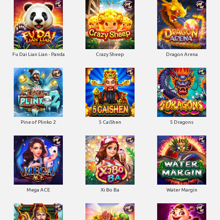
Fu Dai Lian Lian - Panda
Crazy Sheep
Dragon Arena
Pine of Plinko 2
5 CaiShen
5 Dragons
Mega ACE
Xi Bo Ba
Water Margin