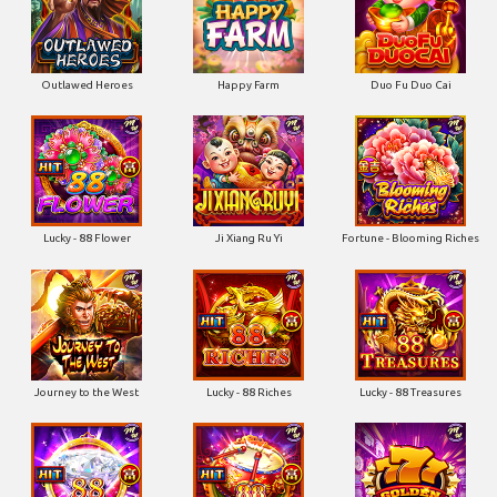
Outlawed Heroes
Happy Farm
Duo Fu Duo Cai
Lucky - 88 Flower
Ji Xiang Ru Yi
Fortune - Blooming Riches
Journey to the West
Lucky - 88 Riches
Lucky - 88 Treasures